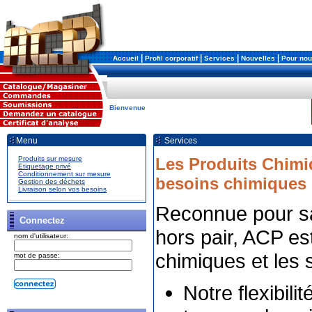
|
|
|
|
Accueil
Profil corporatif
Services
Nouvelles
Pour nou
Bienvenue
Menu
Services
Produits sur mesure
Les Produits Chimi
Etiquetage privé
Conditionnement sur mesure
besoins chimiques
Gestion des déchets
Livraison selon vos besoins
Reconnue pour sa f
Connectez
hors pair, ACP es
nom d'utilisateur:
chimiques et les 
mot de passe:
Notre flexibil