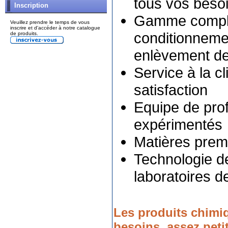
tous vos beso
Inscription
Gamme complèt
Veuillez prendre le temps de vous
inscrire et d'accéder à notre catalogue
conditionnemen
de produits.
enlèvement d
Service à la cl
satisfaction
Equipe de pro
expérimentés
Matières premi
Technologie d
laboratoires d
Les produits chimi
besoins, assez peti