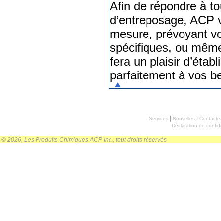
Afin de répondre à to
d’entreposage, ACP v
mesure, prévoyant vos
spécifiques, ou mêm
fera un plaisir d’étab
parfaitement à vos b
|
|
Services
Nouvelles
Contacte
Déclaration de confide
© 2026, Les Produits Chimiques ACP Inc., tout droits réservés